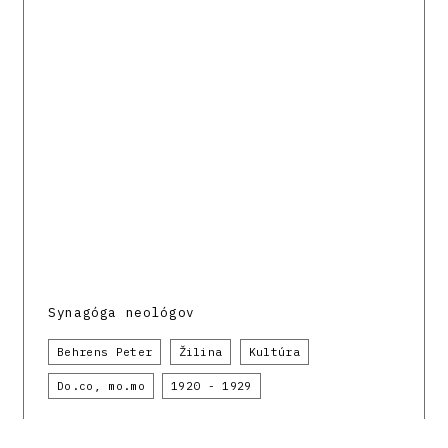
Synagóga neológov
Behrens Peter
Žilina
Kultúra
Do.co, mo.mo
1920 - 1929