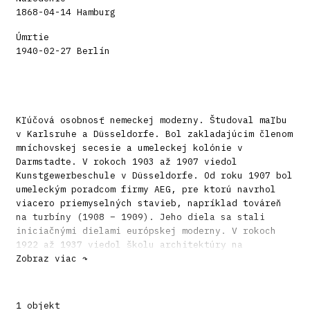
1868-04-14 Hamburg
Úmrtie
1940-02-27 Berlín
Kľúčová osobnosť nemeckej moderny. Študoval maľbu
v Karlsruhe a Düsseldorfe. Bol zakladajúcim členom
mníchovskej secesie a umeleckej kolónie v
Darmstadte. V rokoch 1903 až 1907 viedol
Kunstgewerbeschule v Düsseldorfe. Od roku 1907 bol
umeleckým poradcom firmy AEG, pre ktorú navrhol
viacero priemyselných stavieb, napríklad továreň
na turbíny (1908 – 1909). Jeho diela sa stali
iniciačnými dielami európskej moderny. V rokoch
1922 až 1937 viedol školu architektúry na
viedenskej akadémii výtvarných umení. V tom čase
Zobraz viac ↷
realizoval v Linci známu tabakovú továreň (1929 –
1935). Od roku 1936 bol vedúcim oddelenia
architektúry na pruskej akadémii umení v Berlíne.
1 objekt