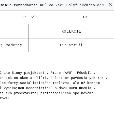
nie rozhodnutia KPÚ vo veci Polyfunkčného domu na K
SK
EN
KOLEKCIE
ej moderny
Industriál
ž ako činný projektant v Prahe (AVU). Pôsobil v
chitektonickom ateliéri. Začiatkom päťdesiatych rokov
úce formy socialistického realizmu, ale už koncom
l vynikajúcu modernistickú budovu Domu umenia v
aj ako predstaviteľ profesionálneho spolkového
roval.