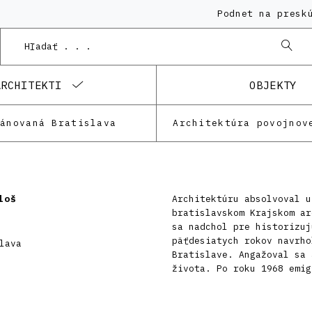
Podnet na preskúma
ARCHITEKTI
OBJEKTY
lánovaná Bratislava
Architektúra povojnov
loš
Architektúru absolvoval u
bratislavskom Krajskom ar
sa nadchol pre historizuj
päťdesiatych rokov navrho
lava
Bratislave. Angažoval sa 
života. Po roku 1968 emig