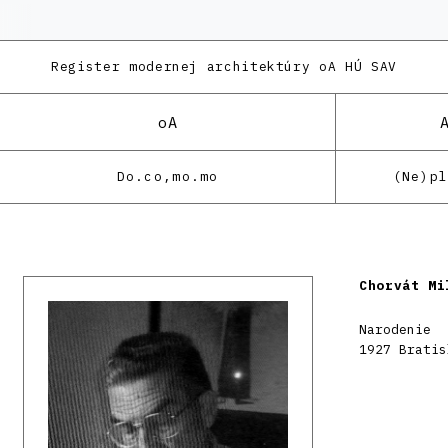
Register modernej architektúry
oA HÚ SAV
oA
Do.co,mo.mo
(Ne)p
Chorvát Mi
Narodenie
1927 Bratis