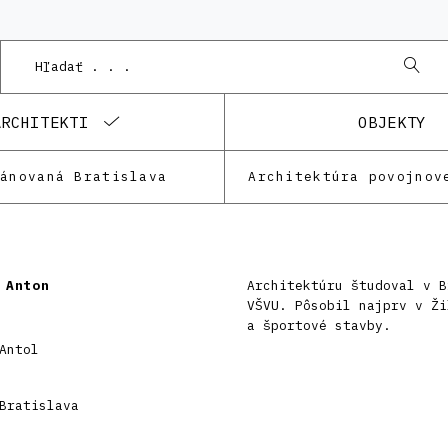
ARCHITEKTI
OBJEKTY
lánovaná Bratislava
Architektúra povojnov
 Anton
Architektúru študoval v B
VŠVU. Pôsobil najprv v Ži
a športové stavby.
Antol
Bratislava