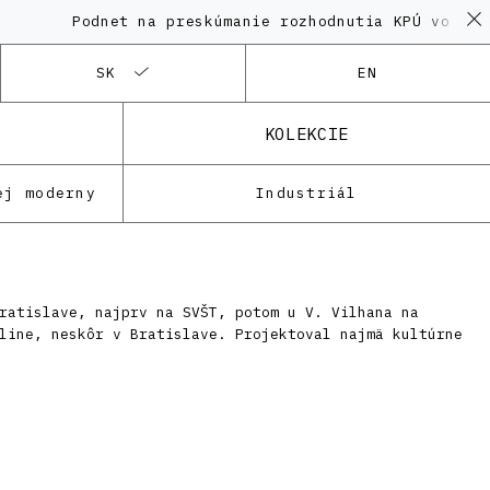
Podnet na preskúmanie rozhodnutia KPÚ vo veci 
SK
EN
KOLEKCIE
ej moderny
Industriál
ratislave, najprv na SVŠT, potom u V. Vilhana na
line, neskôr v Bratislave. Projektoval najmä kultúrne