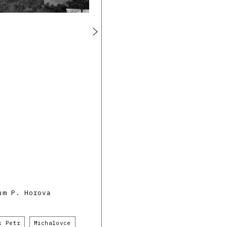
um P. Horova
k Petr
Michalovce