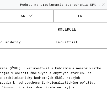
Podnet na preskúmanie rozhodnutia KPÚ vo vec
SK
EN
KOLEKCIE
ej moderny
Industriál
rahe (ČVUT). Exerimentoval s kubizmom a neskôr krátko
najmä v oblasti školských a obytných stavieb. Na
o architektonicky hodnotných škôl, ktorých
rovala k jednoduchému funkcionalistickému poňatiu.
 činnosti (napísal dve divadelné hry) a