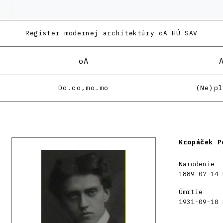
Register modernej architektúry
oA HÚ SAV
oA
Do.co,mo.mo
(Ne)p
Kropáček P
Narodenie
1889-07-14 
Úmrtie
1931-09-10 