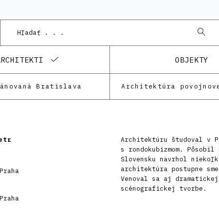
ARCHITEKTI
OBJEKTY
lánovaná Bratislava
Architektúra povojnov
etr
Architektúru študoval v P
s rondokubizmom. Pôsobil 
Slovensku navrhol niekoľk
architektúra postupne sme
Praha
Venoval sa aj dramatickej
scénografickej tvorbe.
Praha