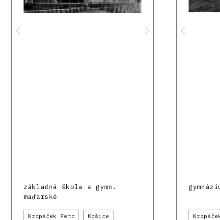
základná škola a gymn.
gymnázi
maďarské
Kropáček Petr
Košice
Kropáče