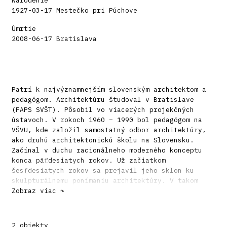
Narodenie
1927-03-17 Mestečko pri Púchove
Úmrtie
2008-06-17 Bratislava
Patrí k najvýznamnejším slovenským architektom a
pedagógom. Architektúru študoval v Bratislave
(FAPS SVŠT). Pôsobil vo viacerých projekčných
ústavoch. V rokoch 1960 – 1990 bol pedagógom na
VŠVU, kde založil samostatný odbor architektúry,
ako druhú architektonickú školu na Slovensku.
Začínal v duchu racionálneho moderného konceptu
konca päťdesiatych rokov. Už začiatkom
šesťdesiatych rokov sa prejavil jeho sklon ku
skulpturálnemu ponímaniu architektúry. V takom
názore v spolupráci so sochárom J. Jankovičom
Zobraz viac ↷
realizoval aj vynikajúci pamätník SNP v Banskej
Bystrici.
2 objekty