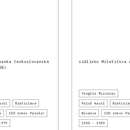
banka československá
sídlisko Miletičova 
ÚB)
Tengler Miroslav
arol
Bratislava
Paluš Karol
Bratisla
á
100 rokov Paluša!
Bývanie
100 rokov Pa
1979
1950 - 1959