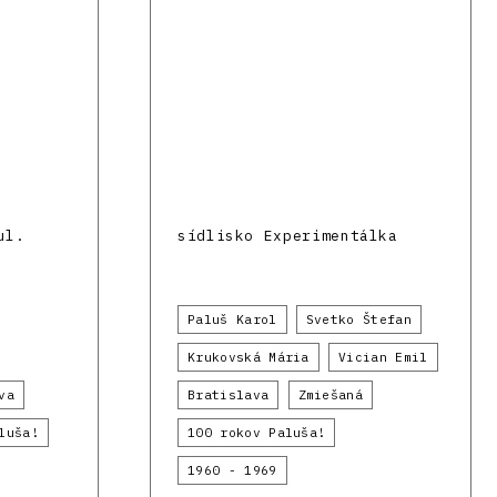
ul.
sídlisko Experimentálka
Paluš Karol
Svetko Štefan
Krukovská Mária
Vician Emil
va
Bratislava
Zmiešaná
luša!
100 rokov Paluša!
1960 - 1969