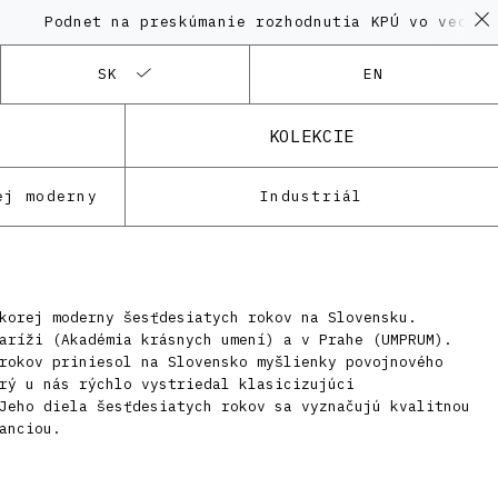
net na preskúmanie rozhodnutia KPÚ vo veci Polyfunk
SK
EN
KOLEKCIE
ej moderny
Industriál
korej moderny šesťdesiatych rokov na Slovensku.
aríži (Akadémia krásnych umení) a v Prahe (UMPRUM).
rokov priniesol na Slovensko myšlienky povojnového
rý u nás rýchlo vystriedal klasicizujúci
Jeho diela šesťdesiatych rokov sa vyznačujú kvalitnou
anciou.