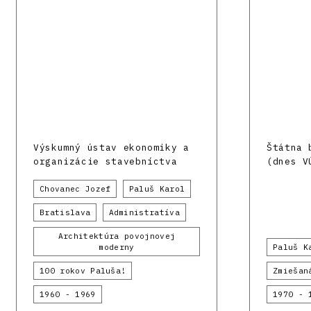
Výskumný ústav ekonomiky a
Štátna 
organizácie stavebníctva
(dnes V
Chovanec Jozef
Paluš Karol
Bratislava
Administratíva
Architektúra povojnovej
moderny
Paluš K
100 rokov Paluša!
Zmiešan
1960 - 1969
1970 - 