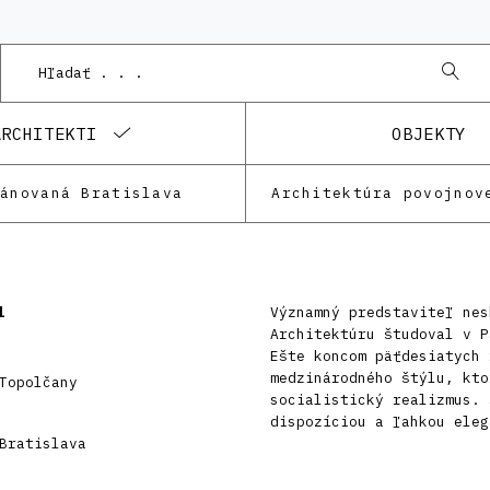
Pod
ARCHITEKTI
OBJEKTY
lánovaná Bratislava
Architektúra povojnov
l
Významný predstaviteľ nes
Architektúru študoval v P
Ešte koncom päťdesiatych 
medzinárodného štýlu, kto
Topolčany
socialistický realizmus. 
dispozíciou a ľahkou eleg
Bratislava