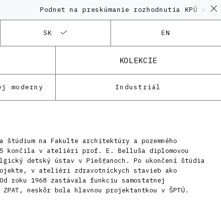
Podnet na preskúmanie rozhodnutia KPÚ vo veci
SK
EN
KOLEKCIE
ej moderny
Industriál
a štúdium na Fakulte architektúry a pozemného
5 končila v ateliéri prof. E. Belluša diplomovou
lgický detský ústav v Piešťanoch. Po ukončení štúdia
ojekte, v ateliéri zdravotníckych stavieb ako
Od roku 1968 zastávala funkciu samostatnej
 ZPAT, neskôr bola hlavnou projektantkou v ŠPTÚ.