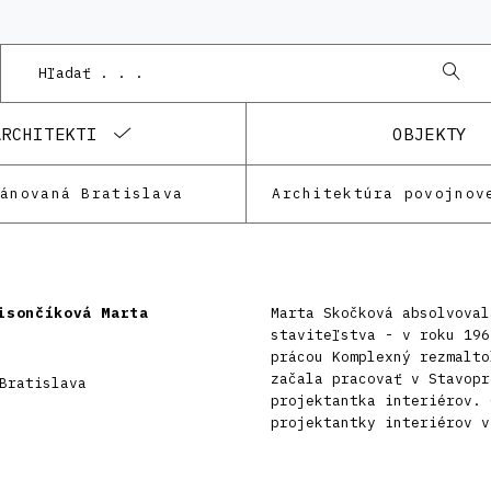
ARCHITEKTI
OBJEKTY
lánovaná Bratislava
Architektúra povojnov
isončíková Marta
Marta Skočková absolvoval
staviteľstva - v roku 196
prácou Komplexný rezmalto
začala pracovať v Stavopr
Bratislava
projektantka interiérov. 
projektantky interiérov v