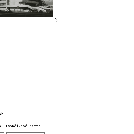
áh
á-Pisončíková Marta