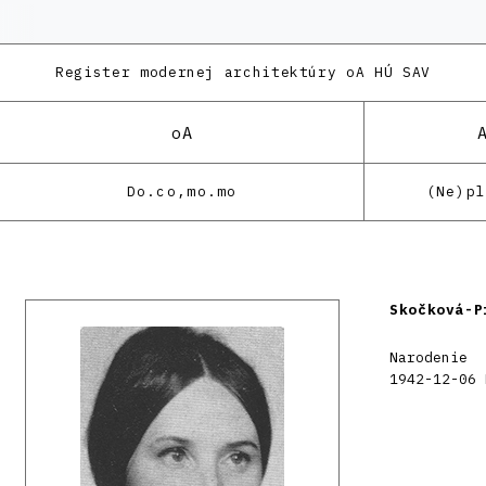
Register modernej architektúry
oA HÚ SAV
oA
Do.co,mo.mo
(Ne)p
Skočková-P
Narodenie
1942-12-06 