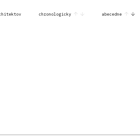
chitektov
chronologicky
abecedne