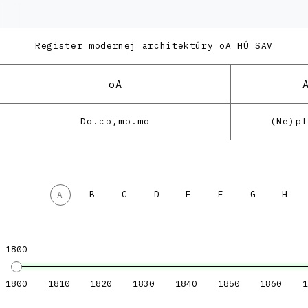
Register modernej architektúry
oA HÚ SAV
oA
Do.co,mo.mo
(Ne)p
B
C
D
E
F
G
H
A
1800
1800
1810
1820
1830
1840
1850
1860
1