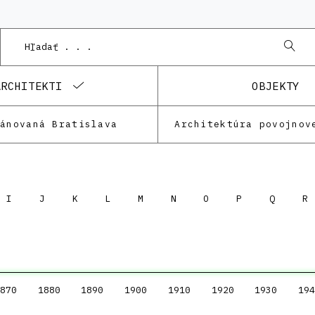
ARCHITEKTI
OBJEKTY
lánovaná Bratislava
Architektúra povojnov
I
J
K
L
M
N
O
P
Q
R
870
1880
1890
1900
1910
1920
1930
194