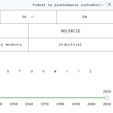
Podnet na preskúmanie rozhodnutia KPÚ
SK
EN
KOLEKCIE
ej moderny
Industriál
S
T
U
V
W
X
Y
Z
2010
0
1950
1960
1970
1980
1990
2000
2010