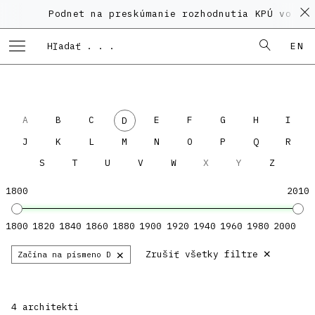
Podnet na preskúmanie rozhodnutia KPÚ vo vec
EN
A
B
C
E
F
G
H
I
D
J
K
L
M
N
O
P
Q
R
S
T
U
V
W
X
Y
Z
1800
2010
1800
1820
1840
1860
1880
1900
1920
1940
1960
1980
2000
×
×
Zrušiť všetky filtre
Začína na písmeno D
4 architekti