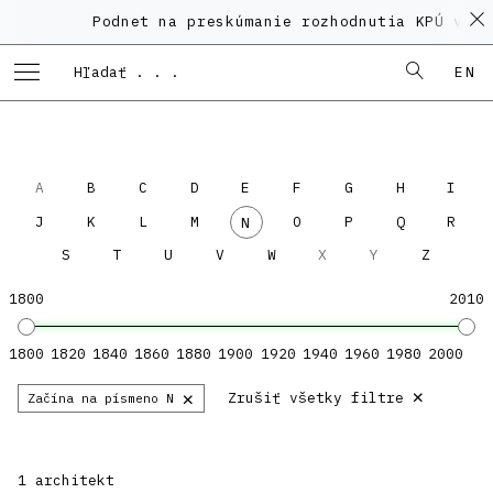
Podnet na preskúmanie rozhodnutia KPÚ vo v
EN
A
B
C
D
E
F
G
H
I
J
K
L
M
O
P
Q
R
N
S
T
U
V
W
X
Y
Z
1800
2010
1800
1820
1840
1860
1880
1900
1920
1940
1960
1980
2000
×
×
Zrušiť všetky filtre
Začína na písmeno N
1 architekt