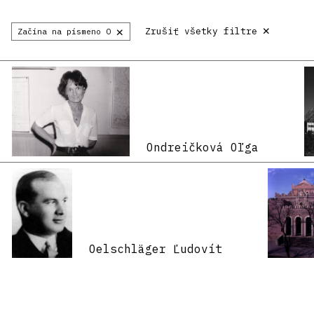
×
×
Zrušiť všetky filtre
Začína na písmeno O
Ondreičková Oľga
Oelschläger Ľudovít