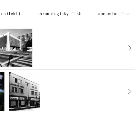
rchitekti
chronologicky
abecedne