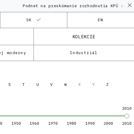
Podnet na preskúmanie rozhodnutia KPÚ vo vec
SK
EN
KOLEKCIE
ej moderny
Industriál
S
T
U
V
W
X
Y
Z
2010
0
1950
1960
1970
1980
1990
2000
2010