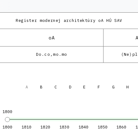
Register modernej architektúry
oA HÚ SAV
oA
Do.co,mo.mo
(Ne)p
A
B
C
D
E
F
G
H
1800
1800
1810
1820
1830
1840
1850
1860
1