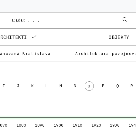
ARCHITEKTI
OBJEKTY
lánovaná Bratislava
Architektúra povojnov
I
J
K
L
M
N
P
Q
R
O
870
1880
1890
1900
1910
1920
1930
194