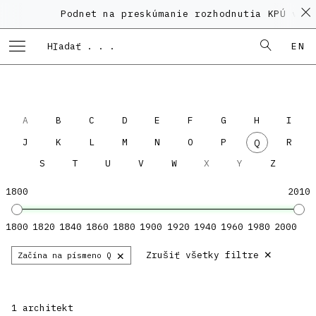
Podnet na preskúmanie rozhodnutia KPÚ vo 
EN
A
B
C
D
E
F
G
H
I
J
K
L
M
N
O
P
R
Q
S
T
U
V
W
X
Y
Z
1800
2010
1800
1820
1840
1860
1880
1900
1920
1940
1960
1980
2000
×
×
Zrušiť všetky filtre
Začína na písmeno Q
1 architekt