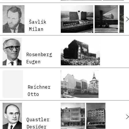
Šavlík
Milan
Rosenberg
Eugen
Reichner
Otto
Quastler
Desider