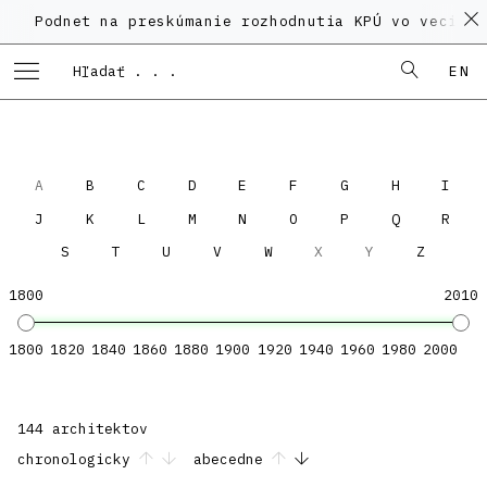
Podnet na preskúmanie rozhodnutia KPÚ vo veci Pol
EN
A
B
C
D
E
F
G
H
I
J
K
L
M
N
O
P
Q
R
S
T
U
V
W
X
Y
Z
1800
2010
1800
1820
1840
1860
1880
1900
1920
1940
1960
1980
2000
144 architektov
chronologicky
abecedne