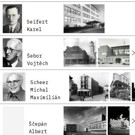
Seifert
Karel
Šebor
Vojtěch
Scheer
Michal
Maximilián
Ščepán
Albert