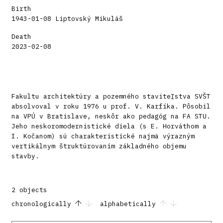
Birth
1943-01-08 Liptovský Mikuláš
Death
2023-02-08
Fakultu architektúry a pozemného staviteľstva SVŠT
absolvoval v roku 1976 u prof. V. Karfíka. Pôsobil
na VPÚ v Bratislave, neskôr ako pedagóg na FA STU.
Jeho neskoromodernistické diela (s E. Horváthom a
I. Kočanom) sú charakteristické najmä výrazným
vertikálnym štruktúrovaním základného objemu
stavby.
2 objects
chronologically
alphabetically