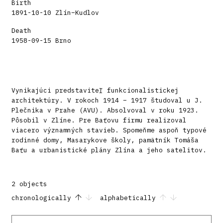
Birth
1891-10-10 Zlín–Kudlov
Death
1958-09-15 Brno
Vynikajúci predstaviteľ funkcionalistickej
architektúry. V rokoch 1914 – 1917 študoval u J.
Plečnika v Prahe (AVU). Absolvoval v roku 1923.
Pôsobil v Zlíne. Pre Baťovu firmu realizoval
viacero významných stavieb. Spomeňme aspoň typové
rodinné domy, Masarykove školy, pamätník Tomáša
Baťu a urbanistické plány Zlína a jeho satelitov.
2 objects
chronologically
alphabetically