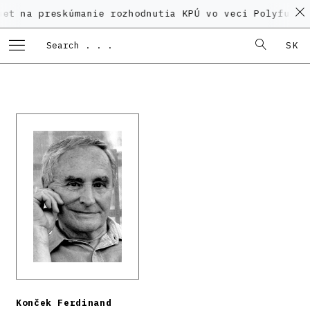
reskúmanie rozhodnutia KPÚ vo veci Polyfunkčného do
SK
Konček Ferdinand