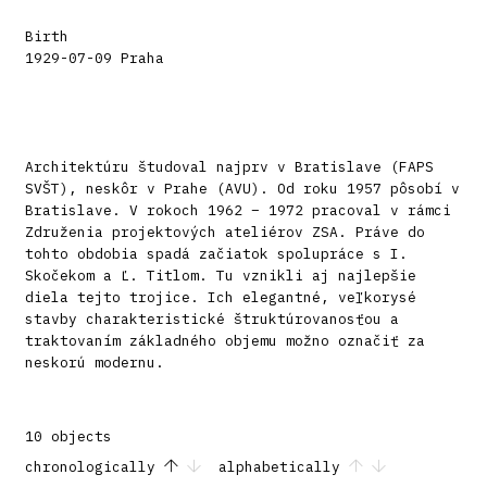
Birth
1929-07-09 Praha
Architektúru študoval najprv v Bratislave (FAPS
SVŠT), neskôr v Prahe (AVU). Od roku 1957 pôsobí v
Bratislave. V rokoch 1962 – 1972 pracoval v rámci
Združenia projektových ateliérov ZSA. Práve do
tohto obdobia spadá začiatok spolupráce s I.
Skočekom a Ľ. Titlom. Tu vznikli aj najlepšie
diela tejto trojice. Ich elegantné, veľkorysé
stavby charakteristické štruktúrovanosťou a
traktovaním základného objemu možno označiť za
neskorú modernu.
10 objects
chronologically
alphabetically