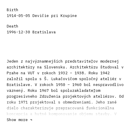
Birth
1914-05-05 Devičie pri Krupine
Death
1996-12-30 Bratislava
Jeden z najvýznamnejších predstaviteľov modernej
architektúry na Slovensku. Architektúru študoval v
Prahe na VUT v rokoch 1932 – 1938. Roku 1942
založil spolu s Š. Lukačovičom spoločný ateliér v
Bratislave. V rokoch 1950 – 1960 bol nespravodlivo
väznený. Roku 1967 bol spoluzakladateľom
progresívneho Združenia projektových ateliérov. Od
roku 1971 projektoval s obmedzeniami. Jeho rané
dielo charakterizuje prepracovaná funkcionálna
koncepcia a hutné komponovanie objemu stavby. V
šesťdesiatych rokoch sa priklonil k ľahkej
Show more ↷
neskoromodernej architektúre.