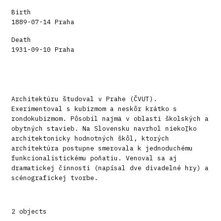
Birth
1889-07-14 Praha
Death
1931-09-10 Praha
Architektúru študoval v Prahe (ČVUT).
Exerimentoval s kubizmom a neskôr krátko s
rondokubizmom. Pôsobil najmä v oblasti školských a
obytných stavieb. Na Slovensku navrhol niekoľko
architektonicky hodnotných škôl, ktorých
architektúra postupne smerovala k jednoduchému
funkcionalistickému poňatiu. Venoval sa aj
dramatickej činnosti (napísal dve divadelné hry) a
scénografickej tvorbe.
2 objects