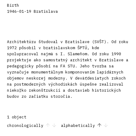
Birth
1946-01-19 Bratislava
Architektúru študoval v Bratislave (SVŠT). Od roku
1972 pôsobil v bratislavskom ŠPTÚ, kde
spolupracoval najmä s I. Slameňom. Od roku 1990
projektuje ako samostatný architekt v Bratislave a
pedagogicky pôsobí na FA STU. Jeho tvorba sa
vyznačuje monumentálnym komponovaním lapidárnych
objemov neskorej moderny. V deväťdesiatych rokoch
na postmoderných východiskách úspešne realizoval
niekoľko rekonštrukcií a dostavieb historických
budov zo začiatku storočia.
1 object
chronologically
alphabetically