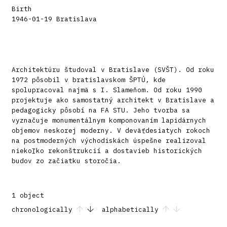
Birth
1946-01-19 Bratislava
Architektúru študoval v Bratislave (SVŠT). Od roku
1972 pôsobil v bratislavskom ŠPTÚ, kde
spolupracoval najmä s I. Slameňom. Od roku 1990
projektuje ako samostatný architekt v Bratislave a
pedagogicky pôsobí na FA STU. Jeho tvorba sa
vyznačuje monumentálnym komponovaním lapidárnych
objemov neskorej moderny. V deväťdesiatych rokoch
na postmoderných východiskách úspešne realizoval
niekoľko rekonštrukcií a dostavieb historických
budov zo začiatku storočia.
1 object
chronologically
alphabetically