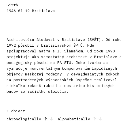
Birth
1946-01-19 Bratislava
Architektúru študoval v Bratislave (SVŠT). Od roku
1972 pôsobil v bratislavskom ŠPTÚ, kde
spolupracoval najmä s I. Slameňom. Od roku 1990
projektuje ako samostatný architekt v Bratislave a
pedagogicky pôsobí na FA STU. Jeho tvorba sa
vyznačuje monumentálnym komponovaním lapidárnych
objemov neskorej moderny. V deväťdesiatych rokoch
na postmoderných východiskách úspešne realizoval
niekoľko rekonštrukcií a dostavieb historických
budov zo začiatku storočia.
1 object
chronologically
alphabetically