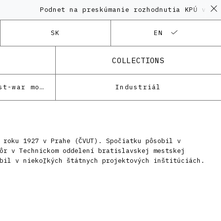
Podnet na preskúmanie rozhodnutia KPÚ vo vec
SK
EN
COLLECTIONS
Architecture of the post-war modernism
Industriál
 roku 1927 v Prahe (ČVUT). Spočiatku pôsobil v
ôr v Technickom oddelení bratislavskej mestskej
bil v niekoľkých štátnych projektových inštitúciách.