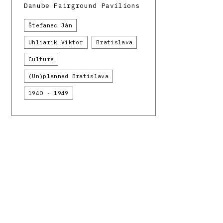
Danube Fairground Pavilions
Štefanec Ján
Uhliarik Viktor
Bratislava
Culture
(Un)planned Bratislava
1940 - 1949
Facebook
Instagram
Register of modern architecture in Slovakia
Depar
Funded by the European Union from the resources o
00136 and from research projects APVV-16-058 and 