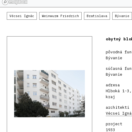
Vécsei Ignác
Weinwurm Friedrich
Bratislava
Bývanie
obytný blo
pôvodná fun
Bývanie
súčasná fun
Bývanie
adresa
Hlboká 1-3,
kraj
architekti
Vécsei Igná
project
1933