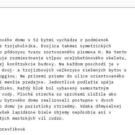
ového domu s 52 bytmi vychádza z podmienok
e trojuholníka. Dvojica takmer symetrických
o pôdorysu tvaru roztvoreného písmena H. Na tento
uje rozmiestnenie stĺpov oceľobetónového skeletu,
ej konštrukcie budovy. Na každom poschodí je v
 dvoj- a trojizbových veľkoryso riešených bytov s
oggiou. Na prízemí priamo do ulice orientovaného
i menšie predajne. Jednotlivé podlažia spája
disko. Každý blok bol vybavený samostatným
 vody. Plochá strecha so sprchami slúžila ako
u bytového domu realizovali postupne v dvoch
o domu je puristicky striedmy. Vďaka dômyselnej
však lapidárne biele objemy nepôsobia ani v
tých mestských víl cudzo.
oravčíková