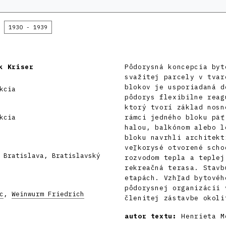
1930 - 1939
k Kriser
Pôdorysná koncepcia byt
svažitej parcely v tvar
blokov je usporiadaná d
kcia
pôdorys flexibilne reag
ktorý tvorí základ nosn
kcia
rámci jedného bloku päť
halou, balkónom alebo l
bloku navrhli architekt
veľkorysé otvorené scho
 Bratislava, Bratislavský
rozvodom tepla a teplej
rekreačná terasa. Stavb
etapách. Vzhľad bytovéh
pôdorysnej organizácii 
c
,
Weinwurm Friedrich
členitej zástavbe okoli
autor textu:
Henrieta M