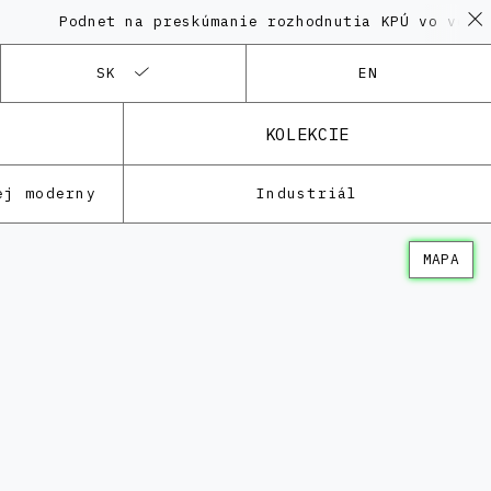
odnet na preskúmanie rozhodnutia KPÚ vo veci Polyfu
SK
EN
KOLEKCIE
ej moderny
Industriál
MAPA