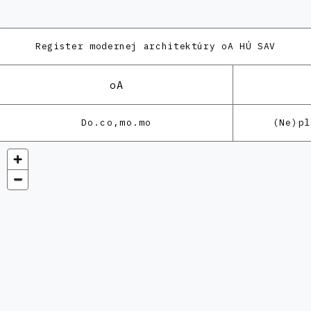
Register modernej architektúry
oA HÚ SAV
oA
Do.co,mo.mo
(Ne)p