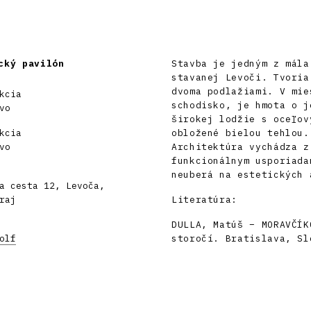
cký pavilón
Stavba je jedným z mála
stavanej Levoči. Tvoria
dvoma podlažiami. V mie
kcia
schodisko, je hmota o j
vo
širokej lodžie s oceľov
kcia
obložené bielou tehlou.
vo
Architektúra vychádza z
funkcionálnym usporiada
neuberá na estetických 
a cesta 12, Levoča,
raj
Literatúra:
DULLA, Matúš – MORAVČÍK
olf
storočí. Bratislava, Sl