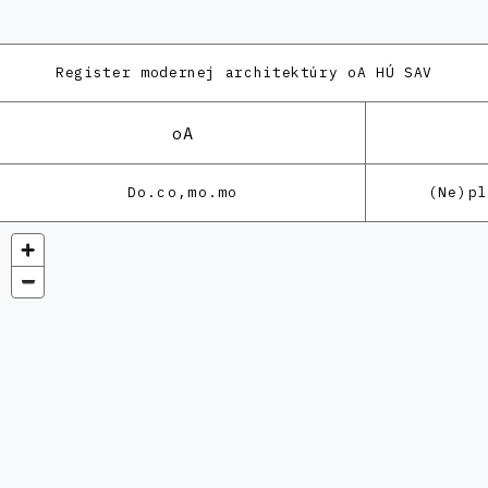
Register modernej architektúry
oA HÚ SAV
oA
Do.co,mo.mo
(Ne)p