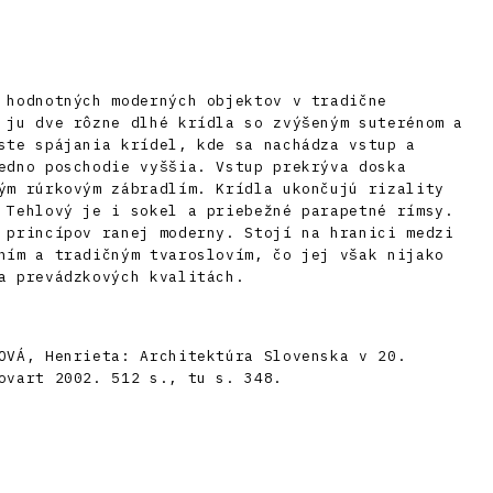
 hodnotných moderných objektov v tradične
 ju dve rôzne dlhé krídla so zvýšeným suterénom a
ste spájania krídel, kde sa nachádza vstup a
edno poschodie vyššia. Vstup prekrýva doska
ým rúrkovým zábradlím. Krídla ukončujú rizality
 Tehlový je i sokel a priebežné parapetné rímsy.
 princípov ranej moderny. Stojí na hranici medzi
ním a tradičným tvaroslovím, čo jej však nijako
a prevádzkových kvalitách.
OVÁ, Henrieta: Architektúra Slovenska v 20.
ovart 2002. 512 s., tu s. 348.