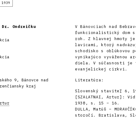
 1939
 Dr. Ondreičku
V Bánovciach nad Bebrav
funkcionalistický dom s
roh. Z hlavnej hmoty je
kcia
lavicami, ktorý nadväzu
schodisko s oblúkovou p
kcia
vynikajúco vyváženou ar
diela. V súčasnosti je 
evanjelickej cirkvi.
ského 9, Bánovce nad
Literatúra:
renčiansky kraj
Slovenský staviteľ 6, 1
[SZALATNAI, Artur]: Vid
rtur
1938, s. 15 – 16.
DULLA, Matúš – MORAVČÍK
storočí. Bratislava, Sl