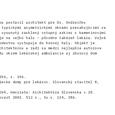
ou postavil architekt pre Dr. Ondreičku
 typickými asymetrickými oknami presahujúcimi za
 vysunutý zasklený vstupný arkier s kameninovými
je na veľkú halu – pôvodne čakáreň lekára. Voľné
odestou vystupuje do hornej haly. Objekt je
chitektúrou a radí sa medzi najlepšie autorove
tu okrem lekárskej ambulancie aj zborový dom
936, s. 196.
iecke domy pre lekárov. Slovenský staviteľ 8,
OVÁ, Henrieta: Architektúra Slovenska v 20.
ovart 2002. 512 s., tu s. 134, 386.