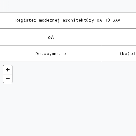
Register modernej architektúry
oA HÚ SAV
oA
Do.co,mo.mo
(Ne)p