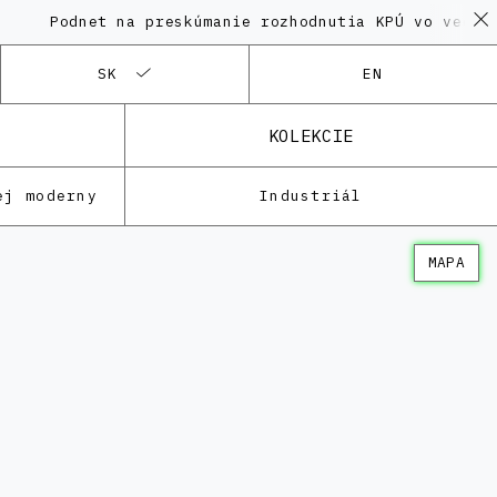
dnet na preskúmanie rozhodnutia KPÚ vo veci Polyfun
SK
EN
KOLEKCIE
ej moderny
Industriál
MAPA