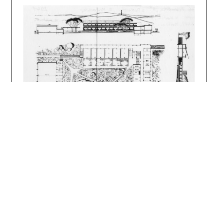
ANTAL, Ján: Vysoká škola poľnohospodárska v
Nitre. Projekt 7, 1965, 5, s. 98 – 101.
KARFÍK, Vladimír: Areál vysokej školy
poľnohospodárskej v Nitre – Letisko.
Architektura ČSSR, 1968, 2, s. 99 – 106.
DEDEČEK, Vladimír: Landwirtschaftliche
Hochschule in Nitra. DBZ, 1973, 12, s. 150 –
153.
KUSÝ, Martin – ŠPALDOŇ, V. – DEDEČEK,
Vladimír: Areál Vysokej školy
poľnohospodárskej v Nitre. Projekt 30, 1988,
10, s. 10 – 14.
DULLA, Matúš – MORAVČÍKOVÁ, Henrieta:
Architektúra Slovenska v 20. storočí.
Bratislava, Slovart 2002, 512 s., tu s. 199.
DULLA, Matúš: Ľahká mimobežnosť moderny a
tradície. Zvláštne (či) obyčajné polstoročie
architektúry na Slovensku: 1939 – 1989.
Architektúra Slovenska. Impulzy a reflexie.
Katalóg výstavy. Ed. Adolph Stiller, Štefan
Šlachta. Wien, Verlag Anton Pustet 2003, s.
139 – 140.