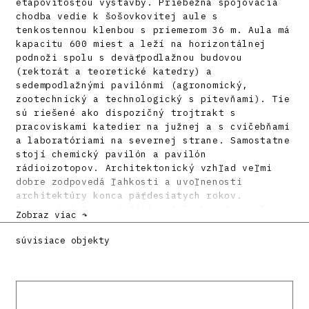
etapovitosťou výstavby. Priebežná spojovacia
chodba vedie k šošovkovitej aule s
tenkostennou klenbou s priemerom 36 m. Aula má
kapacitu 600 miest a leží na horizontálnej
podnoži spolu s deväťpodlažnou budovou
(rektorát a teoretické katedry) a
sedempodlažnými pavilónmi (agronomický,
zootechnický a technologický s pitevňami). Tie
sú riešené ako dispozičný trojtrakt s
pracoviskami katedier na južnej a s cvičebňami
a laboratóriami na severnej strane. Samostatne
stojí chemický pavilón a pavilón
rádioizotopov. Architektonický vzhľad veľmi
dobre zodpovedá ľahkosti a uvoľnenosti
architektúry konca päťdesiatych rokov.
Samostatné tvarové figúry šošovkovitej auly,
Zobraz viac ↷
jednotlivých pavilónov i kompozícia tvarových
doplnkov priečelí pripomínajú centrum hlavného
súvisiace objekty
mesta Brazílie, ktoré vznikalo v tom istom
čase. Komplex univerzity patrí medzi najlepšie
diela svojej doby na Slovensku.
Literatúra: