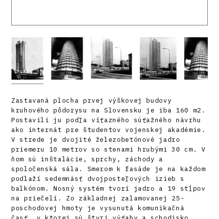
Zastavaná plocha prvej výškovej budovy
kruhového pôdorysu na Slovensku je iba 160 m2.
Postavili ju podľa víťazného súťažného návrhu
ako internát pre študentov vojenskej akadémie.
V strede je dvojité železobetónové jadro
priemeru 10 metrov so stenami hrubými 30 cm. V
ňom sú inštalácie, sprchy, záchody a
spoločenská sála. Smerom k fasáde je na každom
podlaží sedemnásť dvojposteľových izieb s
balkónom. Nosný systém tvorí jadro a 19 stĺpov
na priečelí. Zo základnej zalamovanej 25-
poschodovej hmoty je vysunutá komunikačná
časť, v ktorej sú štyri výťahy a schodisko.