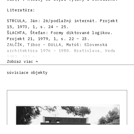
Literatúra:
STRCULA, Ján: 26/podlažný internát. Projekt
15, 1973, 1, s. 24 – 25.
ŠLACHTA, Štefan: Formy diktované logikou.
Projekt 21, 1979, 1, s. 22 – 23.
ZALČÍK, Tibor – DULLA, Matúš: Slovenská
architektúra 1976 – 1980. Bratislava, Veda
1982. 192 s.
Zobraz viac ↷
DULLA, Matúš – MORAVČÍKOVÁ, Henrieta:
Architektúra Slovenska v 20. storočí.
súvisiace objekty
Bratislava, Slovart 2002. 512 s., tu s. 446.