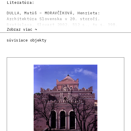
Literatúra:
DULLA, Matúš – MORAVČÍKOVÁ, Henrieta:
Architektúra Slovenska v 20. storočí.
Bratislava, Slovart 2002. 512 s., tu s. 398.
Zobraz viac ↷
súvisiace objekty