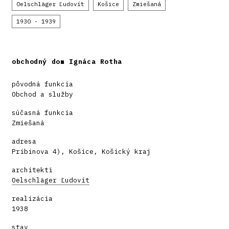
Oelschläger Ľudovít
Košice
Zmiešaná
1930 - 1939
obchodný dom Ignáca Rotha
pôvodná funkcia
Obchod a služby
súčasná funkcia
Zmiešaná
adresa
Pribinova 4), Košice, Košický kraj
architekti
Oelschläger Ľudovít
realizácia
1938
stav