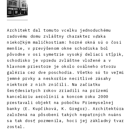
Architekt dal tomuto vcelku jednoduchému
radovému domu zvláštny charakter vďaka
niekoľkým maličkostiam: horné okná sú o čosi
menšie, v prevýšenom okne schodiska bol
pôvodne v osi symetrie vysoký deliaci stĺpik,
schodisko je vpredu zvláštne vložené a v
hlavnom priestore je okolo oválneho otvoru
galéria cez dve poschodia. Všetko sú to veľmi
jemné prvky a neskoršie necitlivé zásahy
niektoré z nich zničili. Na začiatku
šesťdesiatych rokov zriadili na prízemí
kanceláriu aerolínií a koncom roku 2000
prestavali objekt na pobočku Priemyselnej
banky (E. Kupčiková, K. Gregor). Architektúra
založená na pôsobení takých nepatrných nuáns
sa tak dosť pozmenila, hoci jej základný tvar
zostal.