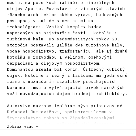
mesta, na pozemkoch rafinérie minerálnych
olejov Apollo. Pozostával z viacerých stavieb
rôzneho architektonického výrazu, budovaných
postupne, v súlade s meniacimi sa
technológiami. Vznikol komplex budov
napojených na najstaršie časti - kotolňu a
turbínovú halu. Do sedemdesiatych rokov 20.
storočia postavili ďalšie dve turbínové haly,
vodné hospodárstvo, trafostanicu, ale aj druhú
kotolňu s rozvodňou a velínom, obehovými
čerpadlami a olejovým hospodárstvom.
Dominantou areálu bol komín. Ústredný kubický
objekt kotolne s režnými fasádami má jedinečnú
formu s naznačením rizalitov presahujúcich
korunnú rímsu a vytvárajúcich prvok nárožných
veží navodzujúcich dojem hradnej architektúry.
Autorstvo návrhov teplárne býva prisudzované
Dušanovi Jurkovičovi, spolupracujúcemu v
štyridsiatych rokoch so Západoslovenskými
elektrárňami, v skutočnosti však doposiaľ pre
Zobraz viac ↷
jeho autorstvo nehovorí žiadny konkrétny dôkaz