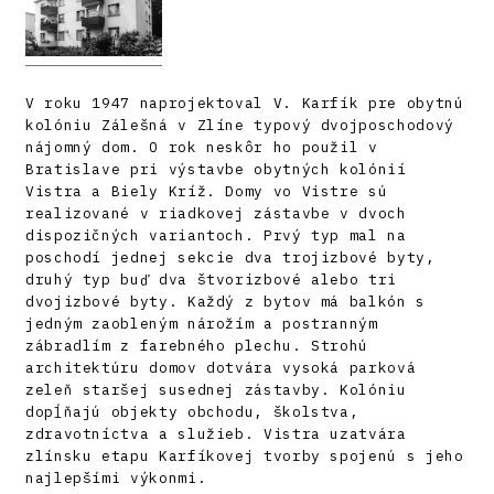
V roku 1947 naprojektoval V. Karfík pre obytnú
kolóniu Zálešná v Zlíne typový dvojposchodový
nájomný dom. O rok neskôr ho použil v
Bratislave pri výstavbe obytných kolónií
Vistra a Biely Kríž. Domy vo Vistre sú
realizované v riadkovej zástavbe v dvoch
dispozičných variantoch. Prvý typ mal na
poschodí jednej sekcie dva trojizbové byty,
druhý typ buď dva štvorizbové alebo tri
dvojizbové byty. Každý z bytov má balkón s
jedným zaobleným nárožím a postranným
zábradlím z farebného plechu. Strohú
architektúru domov dotvára vysoká parková
zeleň staršej susednej zástavby. Kolóniu
dopĺňajú objekty obchodu, školstva,
zdravotníctva a služieb. Vistra uzatvára
zlínsku etapu Karfíkovej tvorby spojenú s jeho
najlepšími výkonmi.