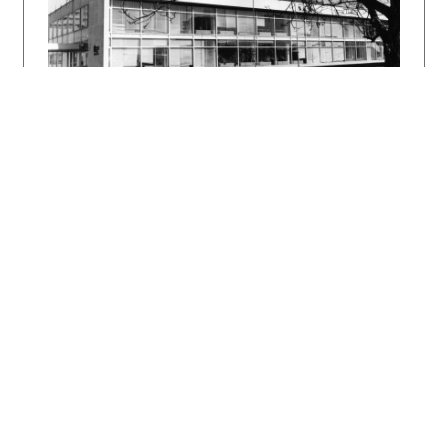
Literatúra:
SLÍŽ Jozef, 1972. Nové objekty pre Petržalka.
In. Projekt, vol. 14, No. 9. p. 34.
SLÍŽ Jozef, GREBERTOVÁ Eva, 1981. Základná
deväťročná škola v Bratislavskej Petržalke.
Úvahy nad hranicami objemovej typizácie.
Projekt, vol 23, No. 8, p. 12 – 15.
Stavoprojekt Bratislava 1949-1989, 1989. eds.
Pavol Mrázek, Jozef Skala, Bratislava: Alfa,
unpagined.
MORAVČÍKOVÁ, Henrieta - TOPOLČANSKÁ, Mária -
SZALAY, Peter - DULLA, Matúš - ŠČEPÁNOVÁ, Soňa
- TOSCHEROVÁ, Slávka - HABERLANDOVÁ,
Katarína.2011, Bratislava atlas sídlisk /
Bratislava atlas of mass housing. Bratislava :
Slovart, 2011. 341 s.
SZALAY Peter, 2020, Rekonštrukcia Gymnázia C.
S. Lewisa, Bratislava, In. Ročenka Slovenskej
architektúry 2018/2019 - Bratislava : SLOVART,
2020, s. 46 –52.