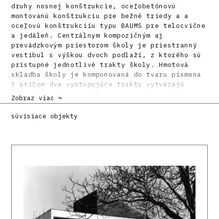
druhy nosnej konštrukcie, oceľobetónovú
montovanú konštrukciu pre bežné triedy a a
oceľovú konštrukciíu typu BAUMS pre telocvične
a jedáleň. Centrálnym kompozičným aj
prevádzkovým priestorom školy je priestranný
vestibul s výškou dvoch podlaží, z ktorého sú
prístupné jednotlivé trakty školy. Hmotová
skladba školy je komponovaná do tvaru písmena
Y pričom dva vystupujúce trakty vytvárajú
vstupné nádvorie s hlavným vchodom a plochou
Zobraz viac ↷
fasády určenou pre umeleckú výzdobu. Prvé dve
školy postavili v lokalite Zrkadlový háj
súvisiace objekty
(Dudova ulica). Celkovo bolo v Petržalke
postavených 21 týchto škôl.
V polovici druhého desaťročia 21. storočia
prebehli dve etapy rekonštrukcie a adaptácie
jednej z týchto škôl na Haanovej ulici (Ján
Studený a kol. 2014 - 2016 a Oliver Kleinert a
kol. 2016 - 2019), ktoré ukázali transformačný
potenciál a kvalitu priestorového konceptu
tejto typovej školy.