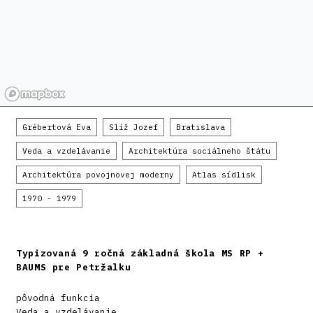
Grébertová Eva
Slíž Jozef
Bratislava
Veda a vzdelávanie
Architektúra sociálneho štátu
Architektúra povojnovej moderny
Atlas sídlisk
1970 - 1979
Typizovaná 9 ročná základná škola MS RP +
BAUMS pre Petržalku
pôvodná funkcia
Veda a vzdelávanie