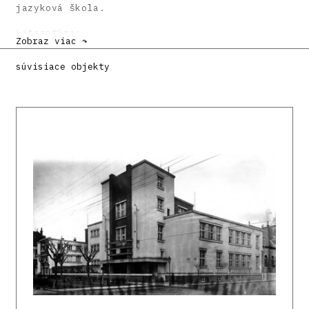
jazyková škola.
Literatúra:
Zobraz viac ↷
DULLA, Matúš – MORAVČÍKOVÁ, Henrieta:
súvisiace objekty
Architektúra Slovenska v 20. storočí.
Bratislava, Slovart 2002. 512 s., tu s. 348.