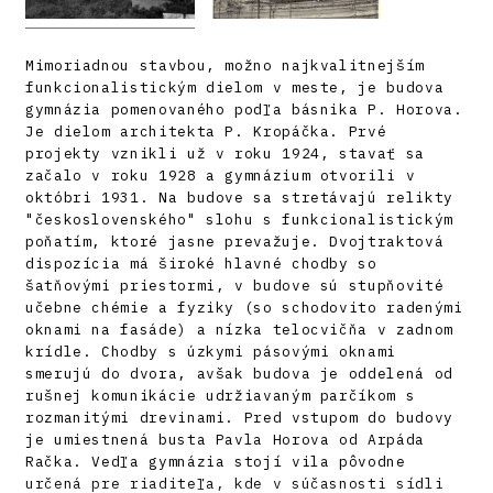
Mimoriadnou stavbou, možno najkvalitnejším
funkcionalistickým dielom v meste, je budova
gymnázia pomenovaného podľa básnika P. Horova.
Je dielom architekta P. Kropáčka. Prvé
projekty vznikli už v roku 1924, stavať sa
začalo v roku 1928 a gymnázium otvorili v
októbri 1931. Na budove sa stretávajú relikty
"československého" slohu s funkcionalistickým
poňatím, ktoré jasne prevažuje. Dvojtraktová
dispozícia má široké hlavné chodby so
šatňovými priestormi, v budove sú stupňovité
učebne chémie a fyziky (so schodovito radenými
oknami na fasáde) a nízka telocvičňa v zadnom
krídle. Chodby s úzkymi pásovými oknami
smerujú do dvora, avšak budova je oddelená od
rušnej komunikácie udržiavaným parčíkom s
rozmanitými drevinami. Pred vstupom do budovy
je umiestnená busta Pavla Horova od Arpáda
Račka. Vedľa gymnázia stojí vila pôvodne
určená pre riaditeľa, kde v súčasnosti sídli