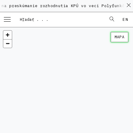
skúmanie rozhodnutia KPÚ vo veci Polyfunkčného domu 
EN
MAPA