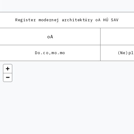
Register modernej architektúry
oA HÚ SAV
oA
Do.co,mo.mo
(Ne)p