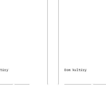
ltúry
Dom kultúry
á Viera
Púchov
Mecková Viera
Dolný 
a
Domy kultúry
Kultúra
Domy kultúry
hitektúra povojnovej
Architektúra povojn