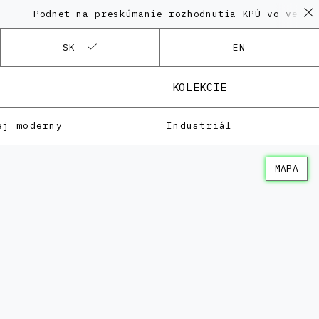
odnet na preskúmanie rozhodnutia KPÚ vo veci Polyfun
SK
EN
KOLEKCIE
ej moderny
Industriál
MAPA