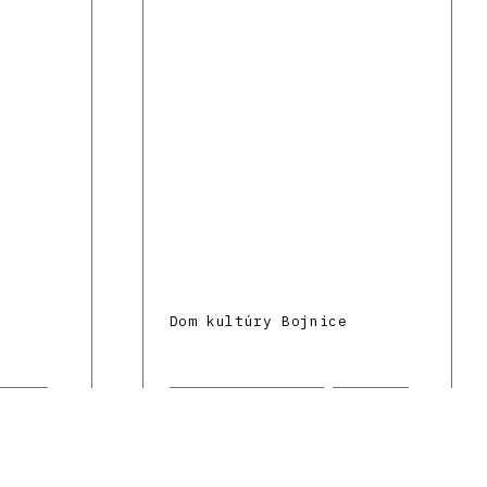
Dom kultúry Bojnice
Kubín
Marcinková Milica
Bojnice
Kultúra
Domy kultúry
ovej
Architektúra povojnovej