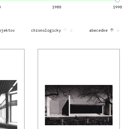
0
1980
1990
bjektov
chronologicky
abecedne