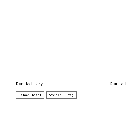
Dom kultúry
Dom ku
Danák Jozef
Štecko Juraj
Trnava
Zmiešaná
Meckov
Domy kultúry
Kultúr
Architektúra povojnovej
Arc