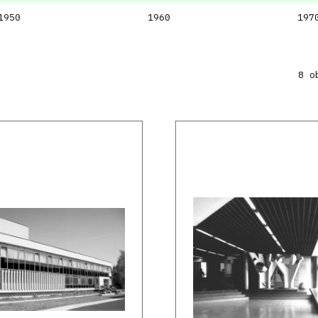
1950
1960
197
8 o