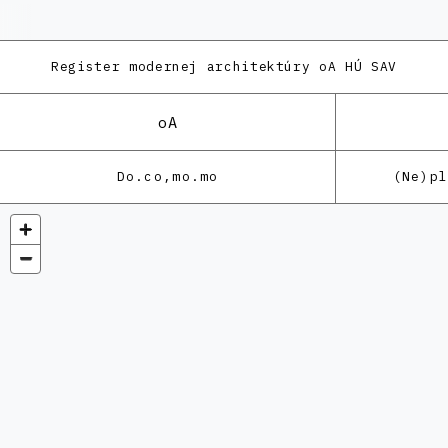
Register modernej architektúry
oA HÚ SAV
oA
Do.co,mo.mo
(Ne)p