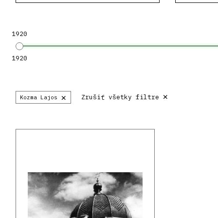
1920
1920
×
×
Zrušiť všetky filtre
Kozma Lajos