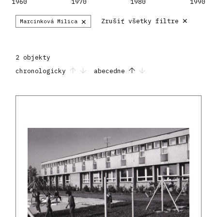
1960
1970
1980
1990
×
×
Zrušiť všetky filtre
Marcinková Milica
2 objekty
chronologicky
abecedne