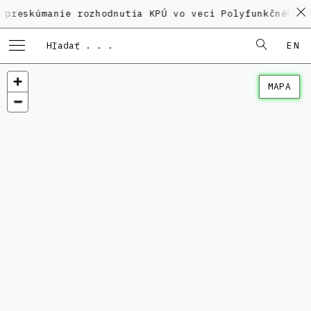
manie rozhodnutia KPÚ vo veci Polyfunkčného domu na
EN
MAPA