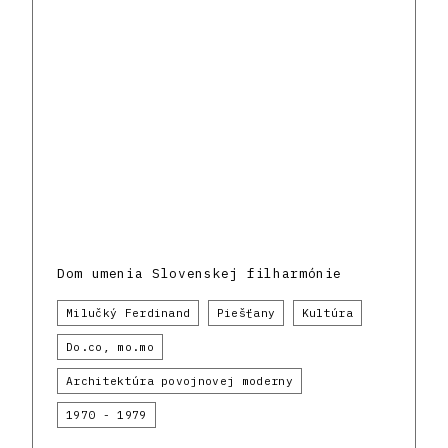
Dom umenia Slovenskej filharmónie
Milučký Ferdinand
Piešťany
Kultúra
Do.co, mo.mo
Architektúra povojnovej moderny
1970 - 1979