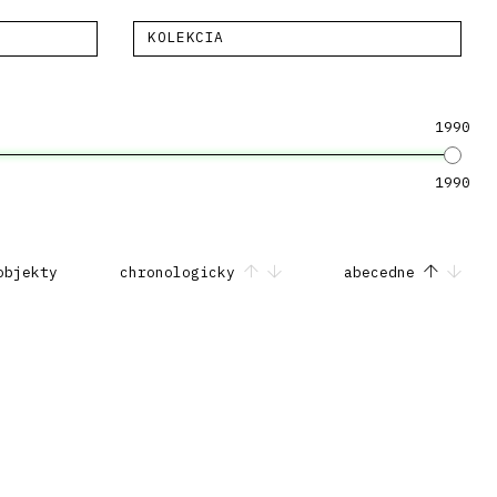
KOLEKCIA
1990
1990
objekty
chronologicky
abecedne