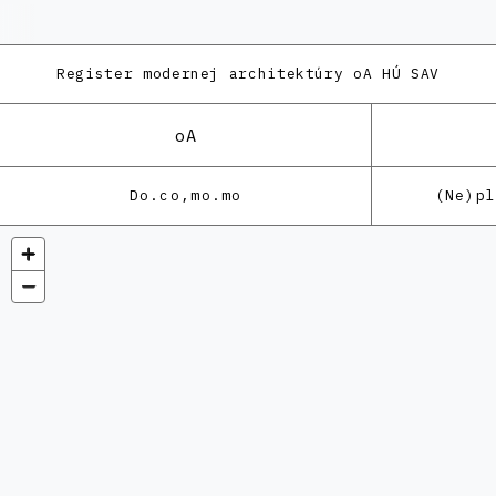
Register modernej architektúry
oA HÚ SAV
oA
Do.co,mo.mo
(Ne)p