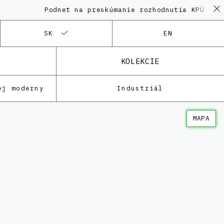
Podnet na preskúmanie rozhodnutia KPÚ vo vec
SK
EN
KOLEKCIE
ej moderny
Industriál
MAPA