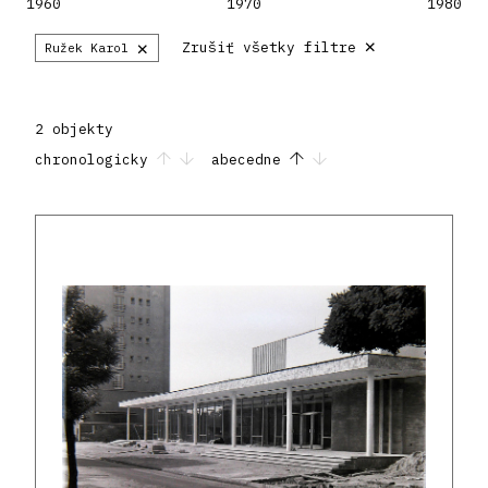
1960
1970
1980
×
×
Zrušiť všetky filtre
Ružek Karol
2 objekty
chronologicky
abecedne