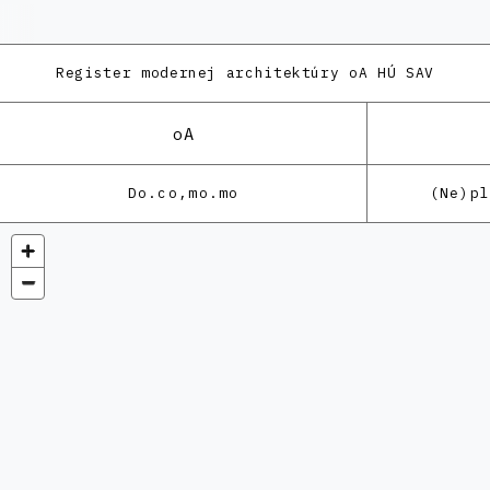
Register modernej architektúry
oA HÚ SAV
oA
Do.co,mo.mo
(Ne)p