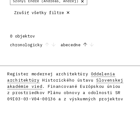
×
Szőnyi Endre (Andreas, Andrej)
×
Zrušiť všetky filtre
0 objektov
chronologicky
abecedne
Register modernej architektúry
Oddelenia
architektúry
Historického ústavu
Slovenskej
akadémie vied
. Financované Európskou úniou
z prostriedkov Plánu obnovy a odolnosti SR
09I03-03-V04-00136 a z výskumných projektov
APVV-16-058 a APVV-23-0101.
Facebook
Instagram
Vyrobilo
metafori