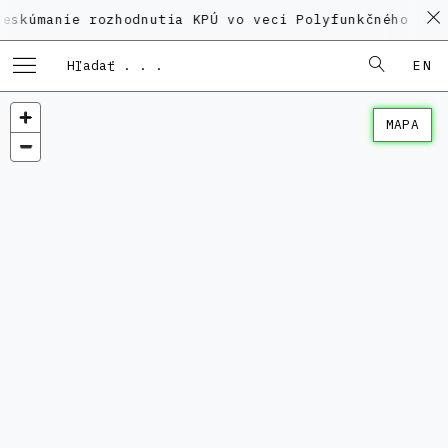
ie rozhodnutia KPÚ vo veci Polyfunkčného domu na Ka
EN
MAPA