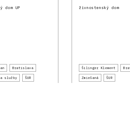
ný dom UP
živnostenský dom
Jan
Bratislava
Šilinger Klement
Bra
 a služby
ŠUR
Zmiešaná
ŠUR
 mo.mo
1920 - 1929
Do.co, mo.mo
1920 - 