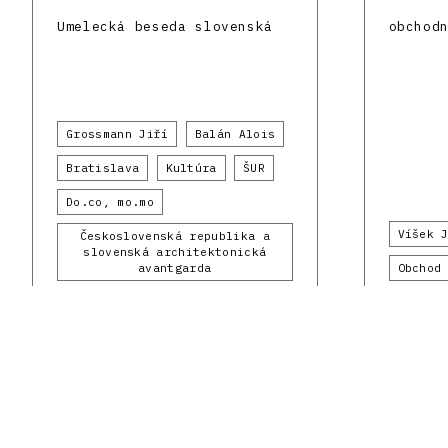
Umelecká beseda slovenská
obchod
Grossmann Jiří
Balán Alois
Bratislava
Kultúra
ŠUR
Do.co, mo.mo
Víšek 
Československá republika a
slovenská architektonická
avantgarda
Obchod
1920 - 1929
Do.co,