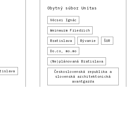
Obytný súbor Unitas
Vécsei Ignác
Weinwurm Friedrich
Bratislava
Bývanie
ŠUR
Do.co, mo.mo
(Ne)plánovaná Bratislava
tislava
Československá republika a
slovenská architektonická
avantgarda
1929
1930 - 1939