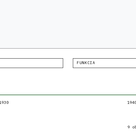
FUNKCIA
1930
194
9 o