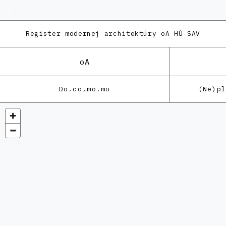
Register modernej architektúry
oA HÚ SAV
oA
Do.co,mo.mo
(Ne)p