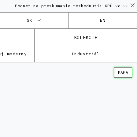
odnet na preskúmanie rozhodnutia KPÚ vo veci Polyfun
SK
EN
KOLEKCIE
ej moderny
Industriál
MAPA