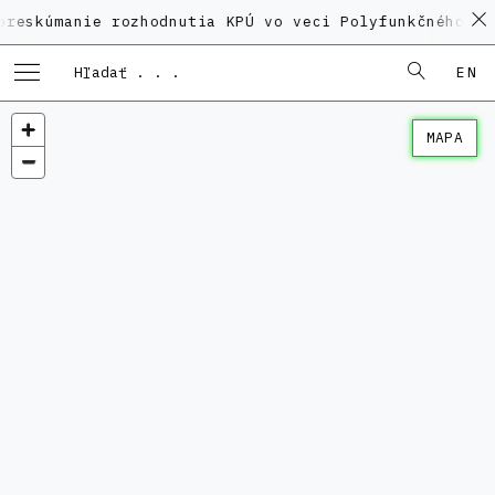
nie rozhodnutia KPÚ vo veci Polyfunkčného domu na K
EN
MAPA