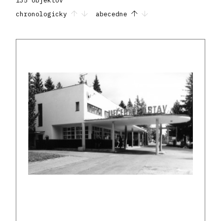
135 objektov
chronologicky
abecedne