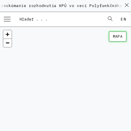
manie rozhodnutia KPÚ vo veci Polyfunkčného domu na
EN
MAPA