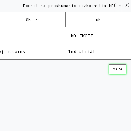
Podnet na preskúmanie rozhodnutia KPÚ vo veci 
SK
EN
KOLEKCIE
ej moderny
Industriál
MAPA