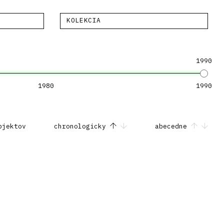
KOLEKCIA
1990
1980
1990
bjektov
chronologicky
abecedne