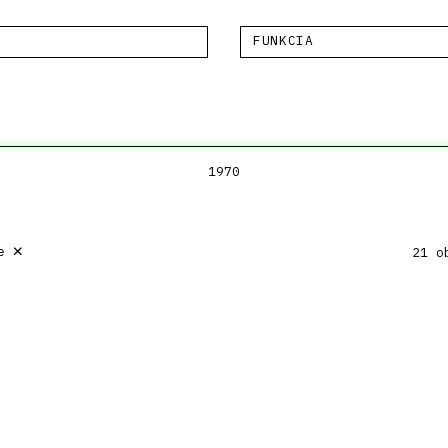
FUNKCIA
1970
×
e
21 o