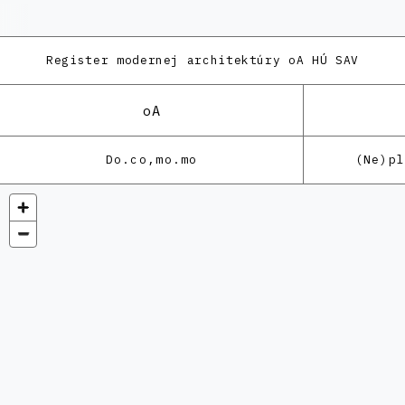
Register modernej architektúry
oA HÚ SAV
oA
Do.co,mo.mo
(Ne)p