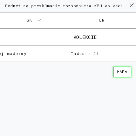
t na preskúmanie rozhodnutia KPÚ vo veci Polyfunkčné
SK
EN
KOLEKCIE
ej moderny
Industriál
MAPA