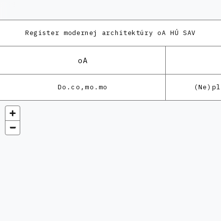
Register modernej architektúry
oA HÚ SAV
oA
Do.co,mo.mo
(Ne)p