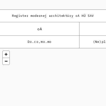
Register modernej architektúry
oA HÚ SAV
oA
Do.co,mo.mo
(Ne)p