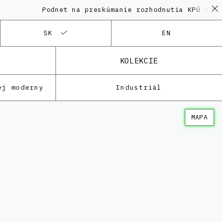
Podnet na preskúmanie rozhodnutia KPÚ vo vec
SK
EN
KOLEKCIE
ej moderny
Industriál
MAPA