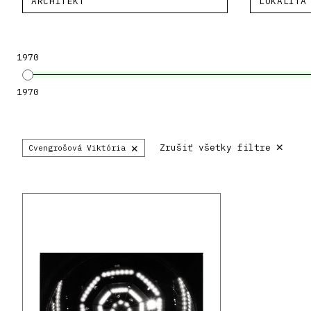
ARCHITEKT
LOKALITA
1970
1970
×
×
Zrušiť všetky filtre
Cvengrošová Viktória