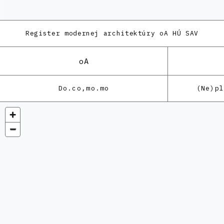
Register modernej architektúry
oA HÚ SAV
oA
Do.co,mo.mo
(Ne)p